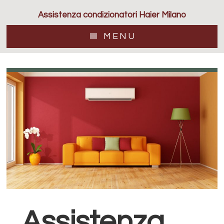
Passa
Assistenza condizionatori Haier Milano
al
contenuto
MENU
principale
Assistenza